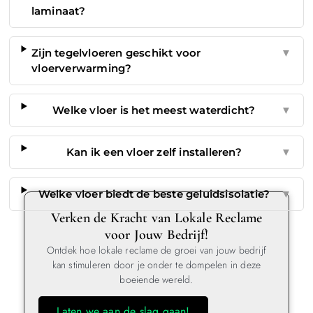
laminaat?
Zijn tegelvloeren geschikt voor
▼
vloerverwarming?
Welke vloer is het meest waterdicht?
▼
Kan ik een vloer zelf installeren?
▼
Welke vloer biedt de beste geluidsisolatie?
▼
Verken de Kracht van Lokale Reclame
voor Jouw Bedrijf!
Ontdek hoe lokale reclame de groei van jouw bedrijf
kan stimuleren door je onder te dompelen in deze
boeiende wereld.
Laten we aan de slag gaan!