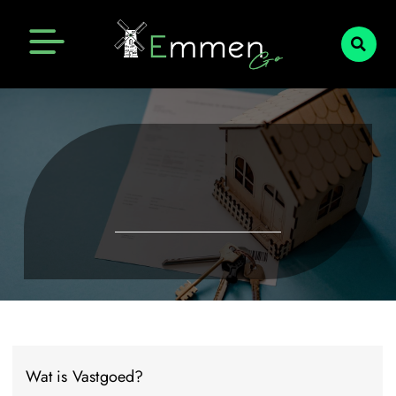
Emmen Actueel
Openingstijden Emmen
Wat is Vastgoed?