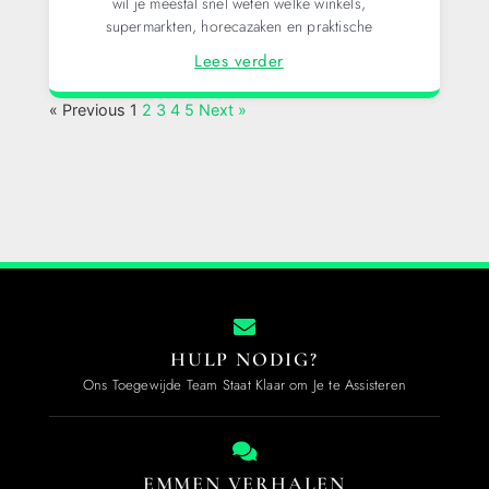
wil je meestal snel weten welke winkels,
supermarkten, horecazaken en praktische
Lees verder
« Previous
1
2
3
4
5
Next »
HULP NODIG?
Ons Toegewijde Team Staat Klaar om Je te Assisteren
EMMEN VERHALEN