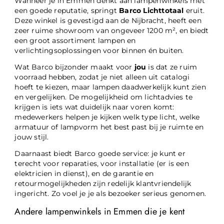
Wanneer je in Emmen denkt aan lampenwinkels met
een goede reputatie, springt
Barco Lichttotaal
eruit.
Deze winkel is gevestigd aan de Nijbracht, heeft een
zeer ruime showroom van ongeveer 1200 m², en biedt
een groot assortiment lampen en
verlichtingsoplossingen voor binnen én buiten.
Wat Barco bijzonder maakt voor
jou
is dat ze ruim
voorraad hebben, zodat je niet alleen uit catalogi
hoeft te kiezen, maar lampen daadwerkelijk kunt zien
en vergelijken. De mogelijkheid om lichtadvies te
krijgen is iets wat duidelijk naar voren komt:
medewerkers helpen je kijken welk type licht, welke
armatuur of lampvorm het best past bij je ruimte en
jouw stijl.
Daarnaast biedt Barco goede service: je kunt er
terecht voor reparaties, voor installatie (er is een
elektricien in dienst), en de garantie en
retourmogelijkheden zijn redelijk klantvriendelijk
ingericht. Zo voel je je als bezoeker serieus genomen.
Andere lampenwinkels in Emmen die je kent