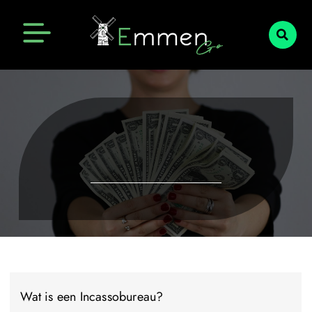
Emmen Actueel
Openingstijden Emmen
Wat is een Incassobureau?