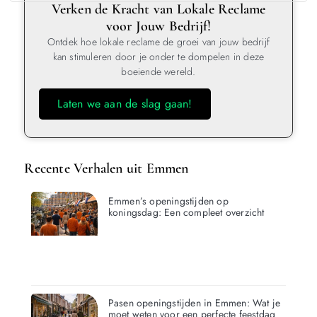
Verken de Kracht van Lokale Reclame
voor Jouw Bedrijf!
Ontdek hoe lokale reclame de groei van jouw bedrijf
kan stimuleren door je onder te dompelen in deze
boeiende wereld.
Laten we aan de slag gaan!
Recente Verhalen uit Emmen
Emmen’s openingstijden op
koningsdag: Een compleet overzicht
Pasen openingstijden in Emmen: Wat je
moet weten voor een perfecte feestdag