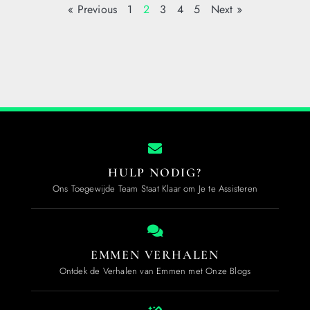
« Previous
1
2
3
4
5
Next »
HULP NODIG?
Ons Toegewijde Team Staat Klaar om Je te Assisteren
EMMEN VERHALEN
Ontdek de Verhalen van Emmen met Onze Blogs