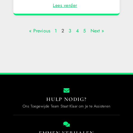
Lees verder
« Previous
1
2
3
4
5
Next »
HULP NODIG?
Ons Toegewijde Team Staat Klaar om Je te Assisteren