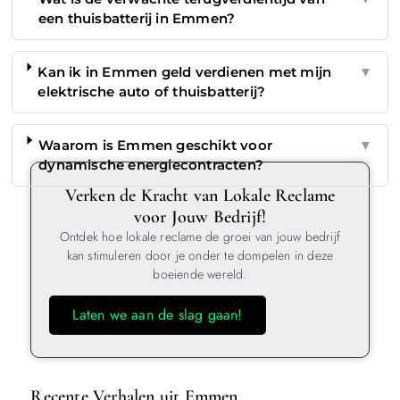
een thuisbatterij in Emmen?
Kan ik in Emmen geld verdienen met mijn
▼
elektrische auto of thuisbatterij?
Waarom is Emmen geschikt voor
▼
dynamische energiecontracten?
Verken de Kracht van Lokale Reclame
voor Jouw Bedrijf!
Ontdek hoe lokale reclame de groei van jouw bedrijf
kan stimuleren door je onder te dompelen in deze
boeiende wereld.
Laten we aan de slag gaan!
Recente Verhalen uit Emmen