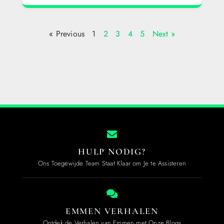
« Previous
1
2
3
4
5
Next »
HULP NODIG?
Ons Toegewijde Team Staat Klaar om Je te Assisteren
EMMEN VERHALEN
Ontdek de Verhalen van Emmen met Onze Blogs