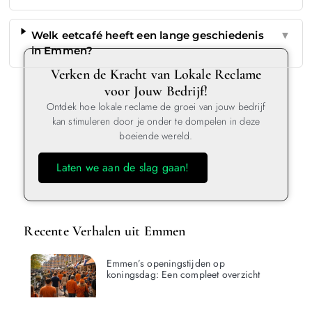
Welk eetcafé heeft een lange geschiedenis
▼
in Emmen?
Verken de Kracht van Lokale Reclame
voor Jouw Bedrijf!
Ontdek hoe lokale reclame de groei van jouw bedrijf
kan stimuleren door je onder te dompelen in deze
boeiende wereld.
Laten we aan de slag gaan!
Recente Verhalen uit Emmen
Emmen’s openingstijden op
koningsdag: Een compleet overzicht