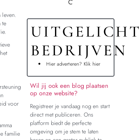
 leven.
 te
UITGELICH
ie.
tieve
BEDRIJVEN
het
Hier adverteren? Klik hier
Wil jij ook een blog plaatsen
rsteuning
op onze website?
un
eid voor
Registreer je vandaag nog en start
direct met publiceren. Ons
platform biedt de perfecte
ramma
omgeving om je stem te laten
e familie