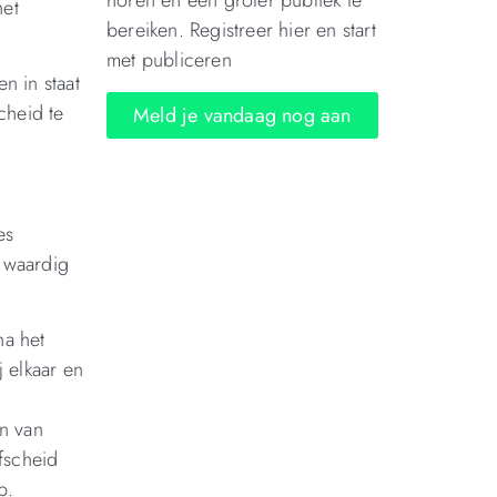
horen en een groter publiek te
het
bereiken. Registreer hier en start
met publiceren
n in staat
cheid te
Meld je vandaag nog aan
es
n waardig
na het
j elkaar en
n van
afscheid
p.