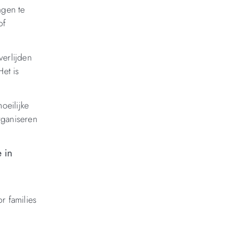
ngen te
of
verlijden
et is
oeilijke
rganiseren
 in
r families