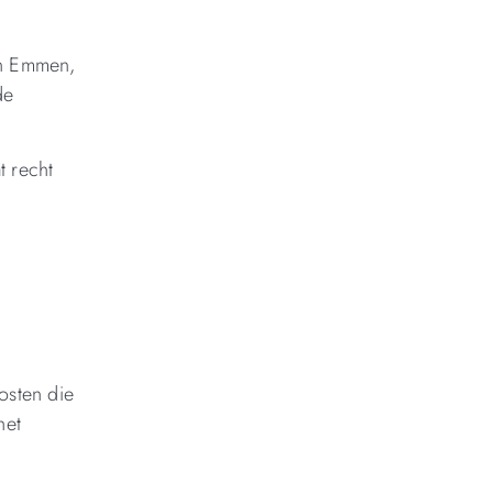
 in Emmen,
de
t recht
kosten die
het