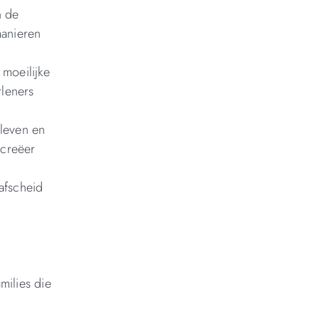
n de
manieren
 moeilijke
rleners
 leven en
 creëer
afscheid
milies die