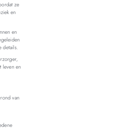
oordat ze
uziek en
annen en
egeleiden
 details.
rzorger,
t leven en
grond van
ledene