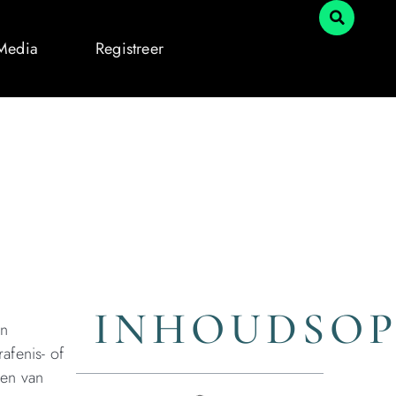
 Media
Registreer
INHOUDSO
en
afenis- of
men van