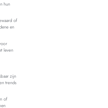
an hun
ewaard of
edene en
voor
et leven
baar zijn
en trends
n of
nen