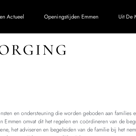
n Actueel
Openingstijden Emmen
Uit De
ZORGING
ensten en ondersteuning die worden geboden aan families 
 In Emmen omvat dit het regelen en coördineren van de begr
ne, het adviseren en begeleiden van de familie bij het ne