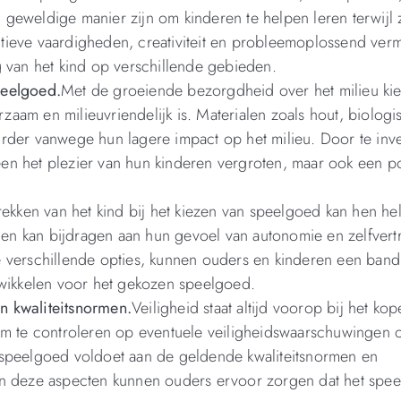
geweldige manier zijn om kinderen te helpen leren terwijl 
tieve vaardigheden, creativiteit en probleemoplossend ve
g van het kind op verschillende gebieden.
peelgoed.
Met de groeiende bezorgdheid over het milieu ki
aam en milieuvriendelijk is. Materialen zoals hout, biologi
rder vanwege hun lagere impact op het milieu. Door te inve
n het plezier van hun kinderen vergroten, maar ook een po
rekken van het kind bij het kiezen van speelgoed kan hen he
en kan bijdragen aan hun gevoel van autonomie en zelfver
e verschillende opties, kunnen ouders en kinderen een band
ikkelen voor het gekozen speelgoed.
n kwaliteitsnormen.
Veiligheid staat altijd voorop bij het ko
om te controleren op eventuele veiligheidswaarschuwingen 
 speelgoed voldoet aan de geldende kwaliteitsnormen en
an deze aspecten kunnen ouders ervoor zorgen dat het spe