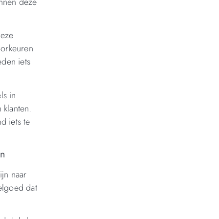
unnen deze
Deze
oorkeuren
eden iets
ls in
 klanten.
d iets te
en
jn naar
elgoed dat