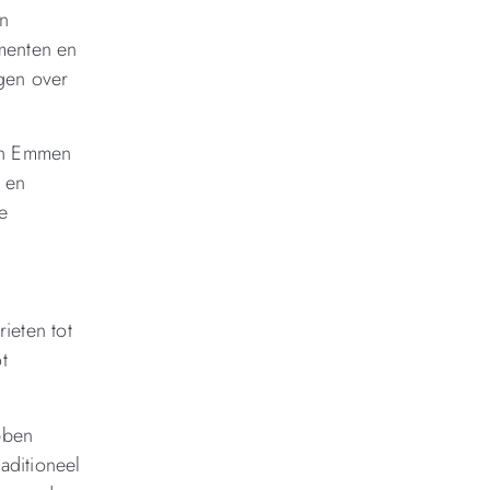
an
menten en
gen over
 in Emmen
n en
e
ieten tot
t
bben
aditioneel