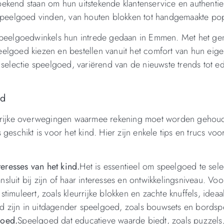
n bekend staan om hun uitstekende klantenservice en authentie
k speelgoed vinden, van houten blokken tot handgemaakte po
 speelgoedwinkels hun intrede gedaan in Emmen. Met het ge
elgoed kiezen en bestellen vanuit het comfort van hun eige
 selectie speelgoed, variërend van de nieuwste trends tot e
ed
angrijke overwegingen waarmee rekening moet worden geho
eschikt is voor het kind. Hier zijn enkele tips en trucs voo
teresses van het kind.
Het is essentieel om speelgoed te sele
ansluit bij zijn of haar interesses en ontwikkelingsniveau. Vo
imuleert, zoals kleurrijke blokken en zachte knuffels, ideaal
 zijn in uitdagender speelgoed, zoals bouwsets en bordspe
goed.
Speelgoed dat educatieve waarde biedt, zoals puzzels