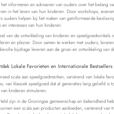
 het informeren en adviseren van ouders over het belang v
eren in het leven van hun kinderen. Door workshops, evene
ls ouders helpen bij het maken van geïnformeerde beslissin
n en interesses van hun kinderen.
eel van de ontwikkeling van kinderen en speelgoedwinkels
 leren en plezier. Door samen te werken met ouders, lerare
evolle bijdrage leveren aan de groei en ontwikkeling van d
k Lokale Favorieten en Internationale Bestsellers
eed scala aan speelgoedmerken, variërend van lokale favor
s, van klassiek speelgoed dat al generaties lang geliefd is to
van kinderen stimuleren.
orteld zijn in de Groningse gemeenschap en bekendheid he
nnen een scala aan producten aanbieden, variërend van tr