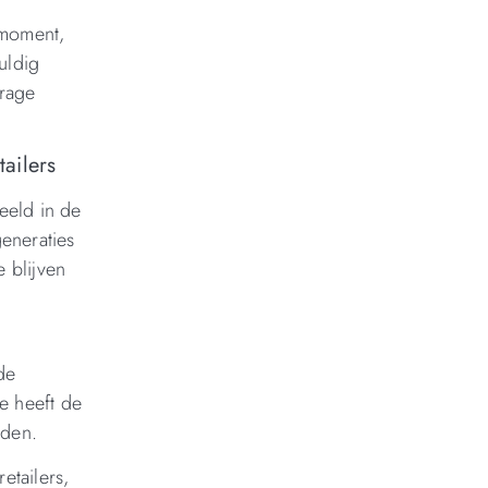
 moment,
uldig
drage
ailers
eeld in de
eneraties
 blijven
de
e heeft de
iden.
etailers,