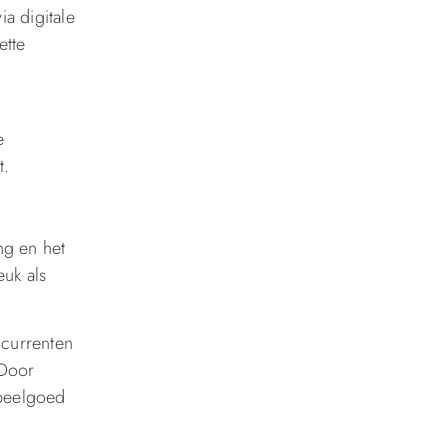
a digitale
ette
e
t.
ng en het
uk als
ncurrenten
 Door
speelgoed