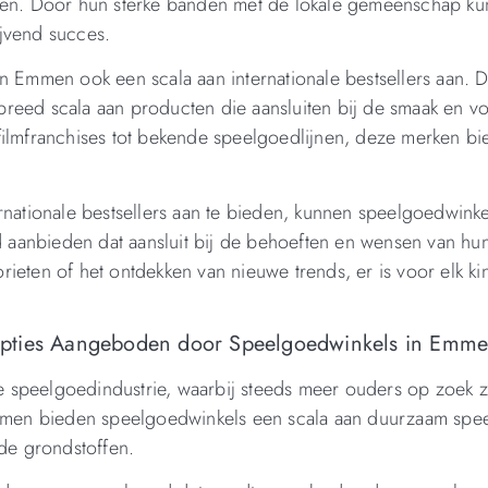
llen. Door hun sterke banden met de lokale gemeenschap k
jvend succes.
n Emmen ook een scala aan internationale bestsellers aan. 
reed scala aan producten die aansluiten bij de smaak en v
filmfranchises tot bekende speelgoedlijnen, deze merken bi
rnationale bestsellers aan te bieden, kunnen speelgoedwinke
aanbieden dat aansluit bij de behoeften en wensen van hun
eten of het ontdekken van nieuwe trends, er is voor elk kin
Opties Aangeboden door Speelgoedwinkels in Emm
 speelgoedindustrie, waarbij steeds meer ouders op zoek zi
 Emmen bieden speelgoedwinkels een scala aan duurzaam spe
ede grondstoffen.