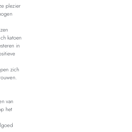
ze plezier
rmogen
ezen
sch katoen
steren in
sitieve
lpen zich
trouwen.
pen van
op het
elgoed