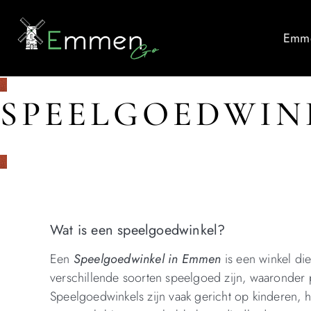
Emme
SPEELGOEDWIN
Wat is een speelgoedwinkel?
Een
Speelgoedwinkel in Emmen
is een winkel di
verschillende soorten speelgoed zijn, waaronder 
Speelgoedwinkels zijn vaak gericht op kinderen