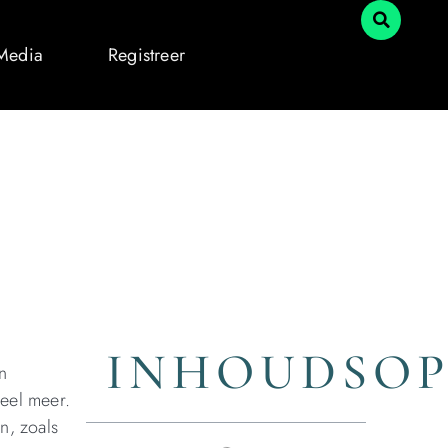
 Media
Registreer
INHOUDSO
n
veel meer.
n, zoals