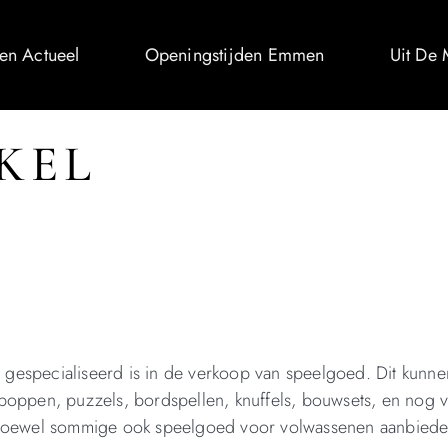
n Actueel
Openingstijden Emmen
Uit De
KEL
e gespecialiseerd is in de verkoop van speelgoed. Dit kunne
poppen, puzzels, bordspellen, knuffels, bouwsets, en nog 
, hoewel sommige ook speelgoed voor volwassenen aanbiede