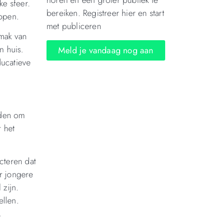
horen en een groter publiek te
ke sfeer.
bereiken. Registreer hier en start
ppen.
met publiceren
mak van
n huis.
Meld je vandaag nog aan
ducatieve
uden om
r het
cteren dat
or jongere
 zijn.
llen.
,