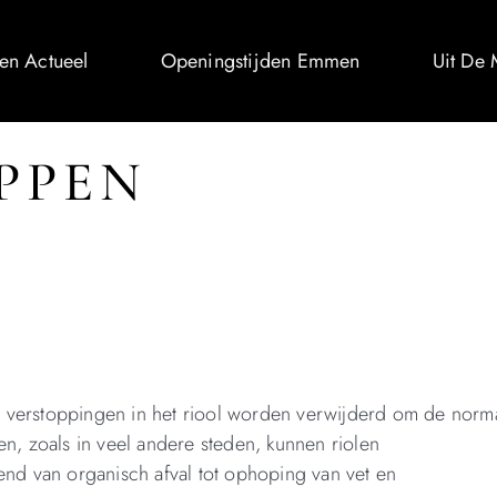
n Actueel
Openingstijden Emmen
Uit De
PPEN
j verstoppingen in het riool worden verwijderd om de norm
en, zoals in veel andere steden, kunnen riolen
end van organisch afval tot ophoping van vet en