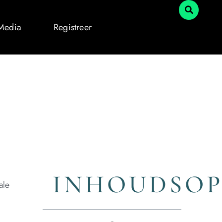
 Media
Registreer
INHOUDSO
ale