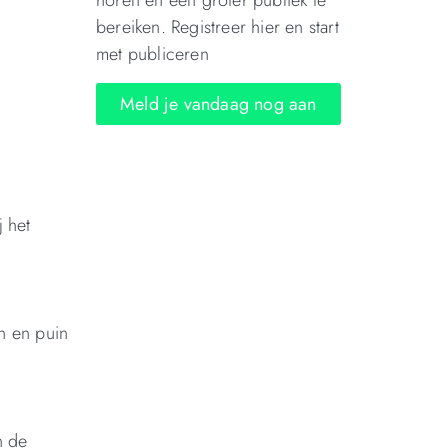
horen en een groter publiek te
bereiken. Registreer hier en start
met publiceren
Meld je vandaag nog aan
 het
n en puin
n de