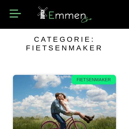
Emmen Actueel
Openingstijden Emmen
CATEGORIE:
FIETSENMAKER
FIETSENMAKER