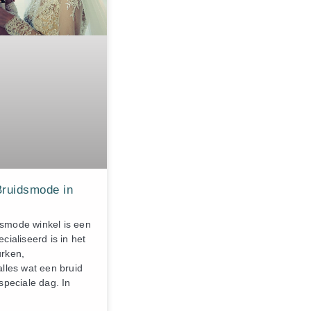
ER
Bruidsmode in
smode winkel is een
cialiseerd is in het
urken,
lles wat een bruid
speciale dag. In