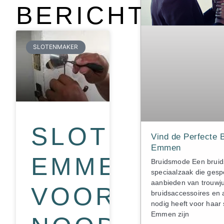
BERICHTEN
SLOTENMAKER
SLOTENMAK
Vind de Perfecte 
Emmen
EMMEN
Bruidsmode Een bruid
speciaalzaak die gespe
aanbieden van trouwj
VOOR
bruidsaccessoires en a
nodig heeft voor haar 
Emmen zijn