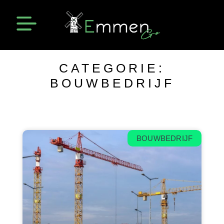
Emmen Actueel
Openingstijden Emmen
CATEGORIE:
BOUWBEDRIJF
BOUWBEDRIJF