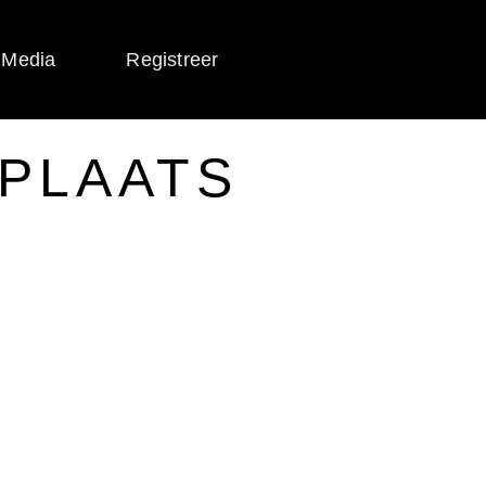
 Media
Registreer
PLAATS