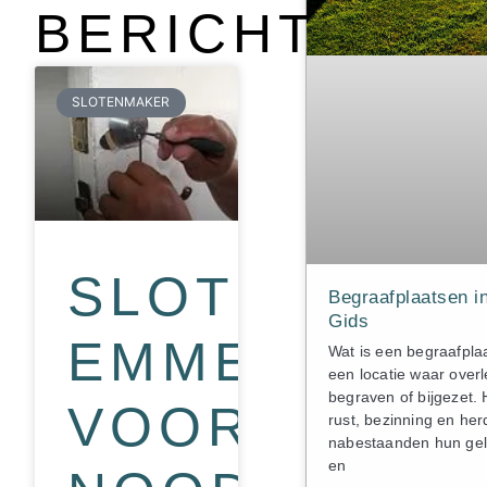
BERICHTEN
SLOTENMAKER
SLOTENMAK
Begraafplaatsen 
Gids
EMMEN
Wat is een begraafpla
een locatie waar ove
begraven of bijgezet. 
VOOR
rust, bezinning en he
nabestaanden hun gel
en