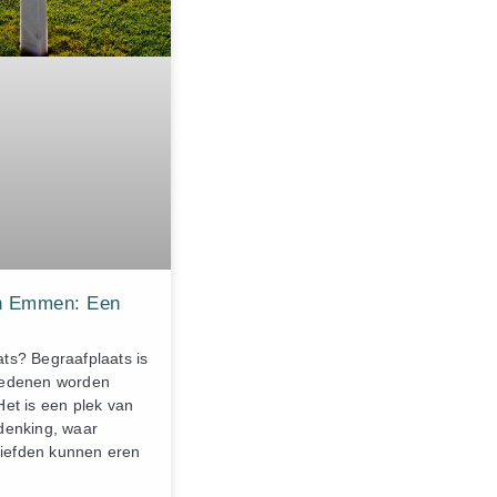
ER
in Emmen: Een
ats? Begraafplaats is
rledenen worden
Het is een plek van
rdenking, waar
iefden kunnen eren